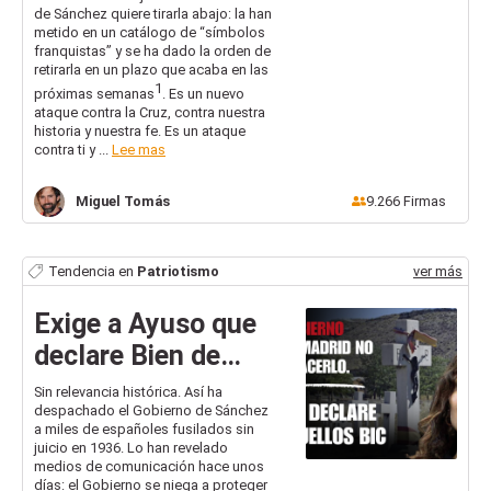
de Sánchez quiere tirarla abajo: la han
metido en un catálogo de “símbolos
franquistas” y se ha dado la orden de
retirarla en un plazo que acaba en las
1
próximas semanas
. Es un nuevo
ataque contra la Cruz, contra nuestra
historia y nuestra fe. Es un ataque
contra ti y ...
Lee mas
Miguel
Tomás
9.266
Firmas
Tendencia en
Patriotismo
ver más
Exige a Ayuso que
declare Bien de
Interés Cultural el
Sin relevancia histórica. Así ha
despachado el Gobierno de Sánchez
cementerio de
a miles de españoles fusilados sin
Paracuellos
juicio en 1936. Lo han revelado
medios de comunicación hace unos
días: el Gobierno se niega a proteger