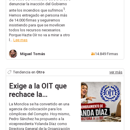
denunciar la inacción del Gobierno
1
ante los incendios que sufrimos
.
Hemos entregado en persona más
de 14.000 firmas y seguiremos
insistiendo para que se movilicen
todos los recursos necesarios.
Porque Hazte Oír no va a mirar a otro
l...
Lee mas
Miguel
Tomás
14.849
Firmas
Tendencia en
Otro
ver más
Exige a la OIT que
rechace la
candidatura de
La Moncloa se ha convertido en una
agencia de colocación para los
Yolanda Díaz a su
cómplices del Corrupto. Hoy mismo,
Dirección General
Pedro Sánchez ha propuesto a la
vicepresidenta Yolanda Díaz como
Directora General de la Organización