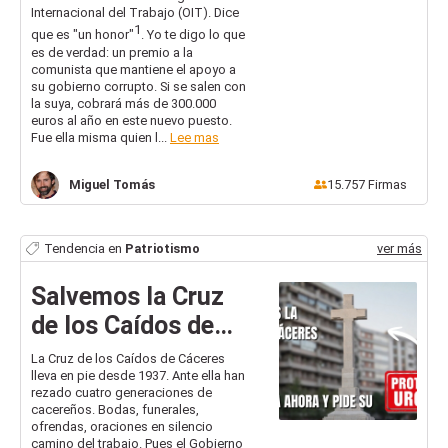
Internacional del Trabajo (OIT). Dice
1
que es "un honor"
. Yo te digo lo que
es de verdad: un premio a la
comunista que mantiene el apoyo a
su gobierno corrupto. Si se salen con
la suya, cobrará más de 300.000
euros al año en este nuevo puesto.
Fue ella misma quien l...
Lee mas
Miguel
Tomás
15.757
Firmas
Tendencia en
Patriotismo
ver más
Salvemos la Cruz
de los Caídos de
Cáceres: exige a la
La Cruz de los Caídos de Cáceres
lleva en pie desde 1937. Ante ella han
Junta medidas de
rezado cuatro generaciones de
protección YA
cacereños. Bodas, funerales,
ofrendas, oraciones en silencio
camino del trabajo. Pues el Gobierno