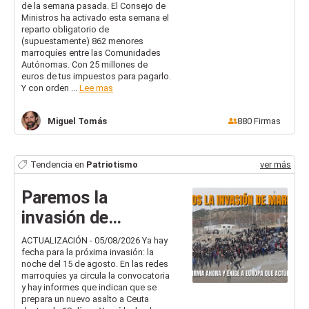
de la semana pasada. El Consejo de
Ministros ha activado esta semana el
reparto obligatorio de
(supuestamente) 862 menores
marroquíes entre las Comunidades
Autónomas. Con 25 millones de
euros de tus impuestos para pagarlo.
Y con orden ...
Lee mas
Miguel
Tomás
880
Firmas
Tendencia en
Patriotismo
ver más
Paremos la
invasión de
Marruecos: Europa
ACTUALIZACIÓN - 05/08/2026 Ya hay
fecha para la próxima invasión: la
debe actuar YA
noche del 15 de agosto. En las redes
marroquíes ya circula la convocatoria
y hay informes que indican que se
prepara un nuevo asalto a Ceuta