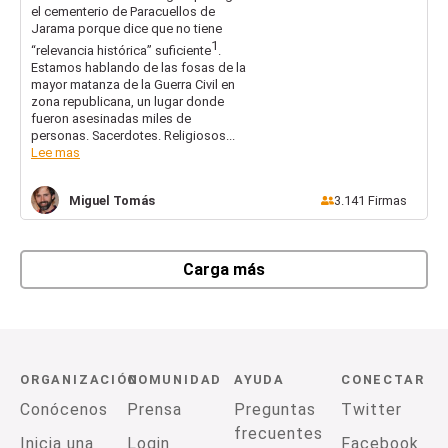
el cementerio de Paracuellos de
Jarama porque dice que no tiene
1
“relevancia histórica” suficiente
.
Estamos hablando de las fosas de la
mayor matanza de la Guerra Civil en
zona republicana, un lugar donde
fueron asesinadas miles de
personas. Sacerdotes. Religiosos...
Lee mas
Miguel
Tomás
3.141
Firmas
Carga más
ORGANIZACIÓN
COMUNIDAD
AYUDA
CONECTAR
Conócenos
Prensa
Preguntas
Twitter
frecuentes
Inicia una
Login
Facebook