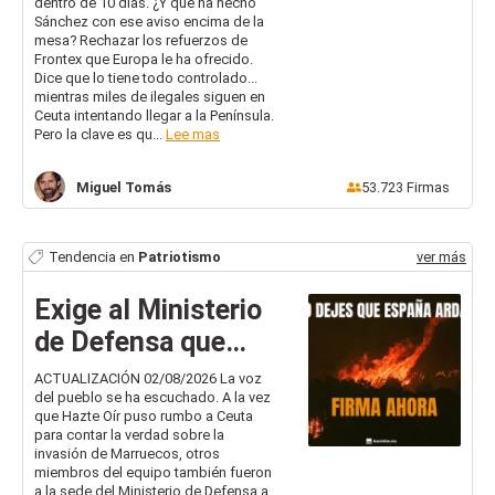
dentro de 10 días. ¿Y qué ha hecho
Sánchez con ese aviso encima de la
mesa? Rechazar los refuerzos de
Frontex que Europa le ha ofrecido.
Dice que lo tiene todo controlado...
mientras miles de ilegales siguen en
Ceuta intentando llegar a la Península.
Pero la clave es qu...
Lee mas
Miguel
Tomás
53.723
Firmas
Tendencia en
Patriotismo
ver más
Exige al Ministerio
de Defensa que
despliegue YA
ACTUALIZACIÓN 02/08/2026 La voz
del pueblo se ha escuchado. A la vez
todos los medios
que Hazte Oír puso rumbo a Ceuta
para luchar contra
para contar la verdad sobre la
invasión de Marruecos, otros
...
miembros del equipo también fueron
a la sede del Ministerio de Defensa a